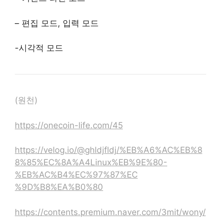
– 편집 모드, 입력 모드
-시각적 모드
(원천)
https://onecoin-life.com/45
https://velog.io/@ghldjfldj/%EB%A6%AC%EB%8
8%85%EC%8A%A4Linux%EB%9E%80-
%EB%AC%B4%EC%97%87%EC
%9D%B8%EA%B0%80
https://contents.premium.naver.com/3mit/wony/