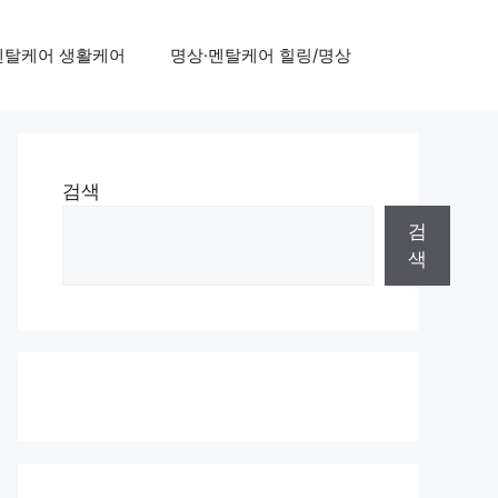
멘탈케어 생활케어
명상·멘탈케어 힐링/명상
검색
검
색