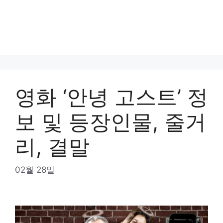
영화 ‘안녕 고스트’ 정
보 및 등장인물, 줄거
리, 결말
02월 28일