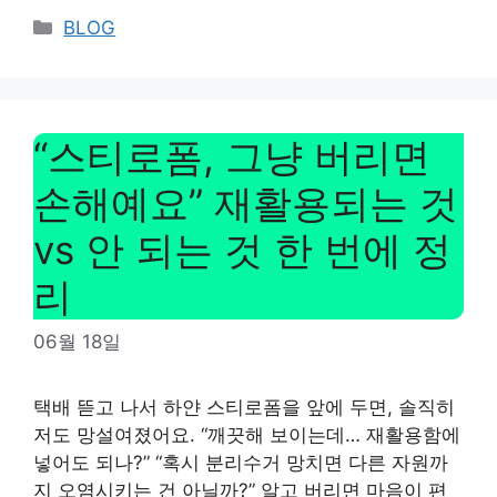
Categories
BLOG
“스티로폼, 그냥 버리면
손해예요” 재활용되는 것
vs 안 되는 것 한 번에 정
리
06월 18일
택배 뜯고 나서 하얀 스티로폼을 앞에 두면, 솔직히
저도 망설여졌어요. “깨끗해 보이는데… 재활용함에
넣어도 되나?” “혹시 분리수거 망치면 다른 자원까
지 오염시키는 건 아닐까?” 알고 버리면 마음이 편