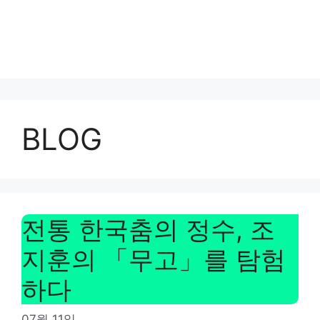
BLOG
전통 한국춤의 정수, 조
지훈의 「무고」를 탐험
하다
07월 11일