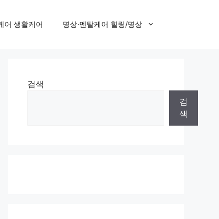
케어 생활케어
명상·멘탈케어 힐링/명상
검색
검
색