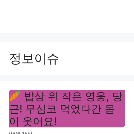
정보이슈
밥상 위 작은 영웅, 당
근! 무심코 먹었다간 몸
이 웃어요!
06월 15일