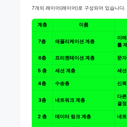
7개의 레이어(레이어)로 구성되어 있습니다.
계층
이름
이메
7층
애플리케이션 계층
를 
6층
프리젠테이션 계층
문자
5 층
세션 계층
세션
4층
수송층
신뢰
다른
3층
네트워크 계층
결정
2 층
데이터 링크 계층
네트