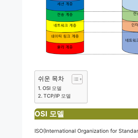
쉬운 목차
OSI 모델
TCP/IP 모델
OSI 모델
ISO(International Organization for S