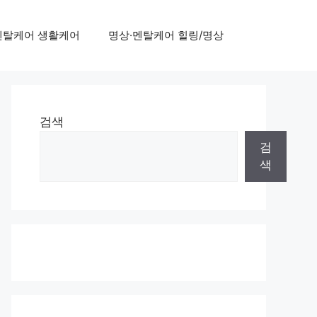
멘탈케어 생활케어
명상·멘탈케어 힐링/명상
검색
검
색