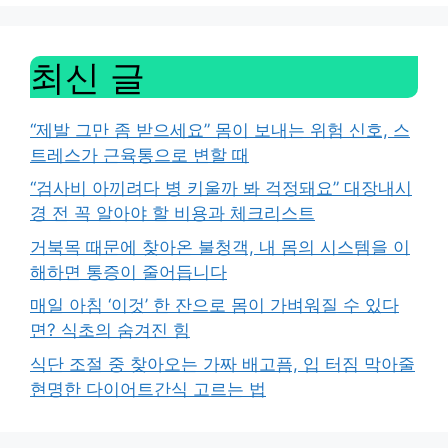
최신 글
“제발 그만 좀 받으세요” 몸이 보내는 위험 신호, 스
트레스가 근육통으로 변할 때
“검사비 아끼려다 병 키울까 봐 걱정돼요” 대장내시
경 전 꼭 알아야 할 비용과 체크리스트
거북목 때문에 찾아온 불청객, 내 몸의 시스템을 이
해하면 통증이 줄어듭니다
매일 아침 ‘이것’ 한 잔으로 몸이 가벼워질 수 있다
면? 식초의 숨겨진 힘
식단 조절 중 찾아오는 가짜 배고픔, 입 터짐 막아줄
현명한 다이어트간식 고르는 법