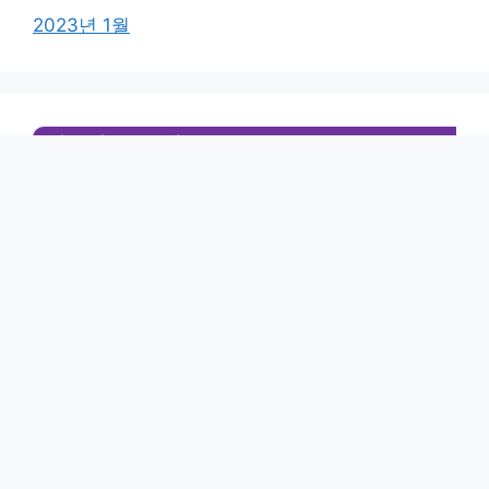
2023년 1월
카테고리
BLOG
리뷰·추천
명상·멘탈케어 건강관리
미분류
생활습관
영양/식단
정보이슈
팁·노하우