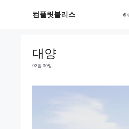
Skip
to
컴플릿블리스
명
content
대양
03월 30일