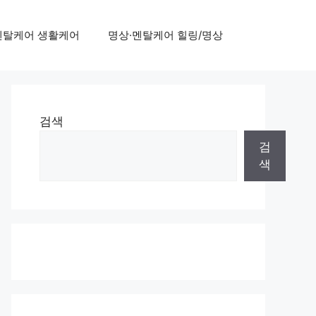
멘탈케어 생활케어
명상·멘탈케어 힐링/명상
검색
검
색