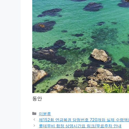
동안
Categories
미분류
제152회 연금복권 당첨번호 720개와 실제 수령액
롯데무비 합정 상영시간표 링크/무료주차 안내