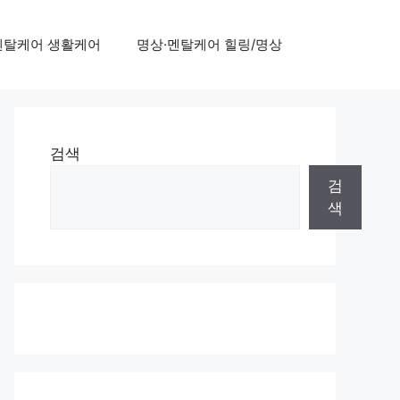
멘탈케어 생활케어
명상·멘탈케어 힐링/명상
검색
검
색