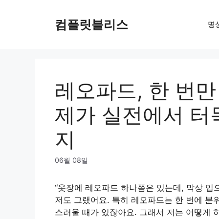
Skip
to
컴플릿블리스
명
content
레오파드, 한 번만
제가 실전에서 터
지
06월 08일
“옷장에 레오파드 하나쯤은 있는데, 막상 입
저도 그랬어요. 특히 레오파드는 한 번에 분
스러울 때가 있잖아요. 그래서 저는 어떻게 하