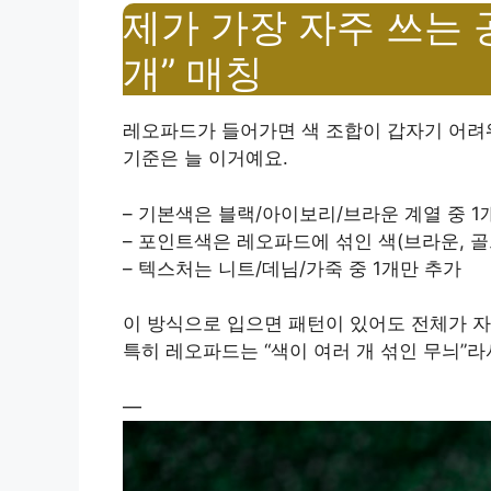
제가 가장 자주 쓰는 공
개” 매칭
레오파드가 들어가면 색 조합이 갑자기 어려워
기준은 늘 이거예요.
– 기본색은 블랙/아이보리/브라운 계열 중 1
– 포인트색은 레오파드에 섞인 색(브라운, 골
– 텍스처는 니트/데님/가죽 중 1개만 추가
이 방식으로 입으면 패턴이 있어도 전체가 
특히 레오파드는 “색이 여러 개 섞인 무늬”
—