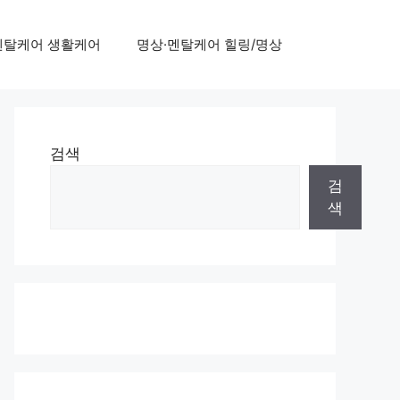
멘탈케어 생활케어
명상·멘탈케어 힐링/명상
검색
검
색