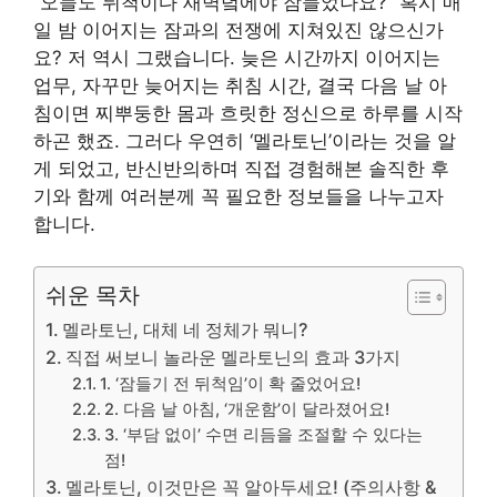
“오늘도 뒤척이다 새벽녘에야 잠들었나요?” 혹시 매
일 밤 이어지는 잠과의 전쟁에 지쳐있진 않으신가
요? 저 역시 그랬습니다. 늦은 시간까지 이어지는
업무, 자꾸만 늦어지는 취침 시간, 결국 다음 날 아
침이면 찌뿌둥한 몸과 흐릿한 정신으로 하루를 시작
하곤 했죠. 그러다 우연히 ‘멜라토닌’이라는 것을 알
게 되었고, 반신반의하며 직접 경험해본 솔직한 후
기와 함께 여러분께 꼭 필요한 정보들을 나누고자
합니다.
쉬운 목차
멜라토닌, 대체 네 정체가 뭐니?
직접 써보니 놀라운 멜라토닌의 효과 3가지
1. ‘잠들기 전 뒤척임’이 확 줄었어요!
2. 다음 날 아침, ‘개운함’이 달라졌어요!
3. ‘부담 없이’ 수면 리듬을 조절할 수 있다는
점!
멜라토닌, 이것만은 꼭 알아두세요! (주의사항 &