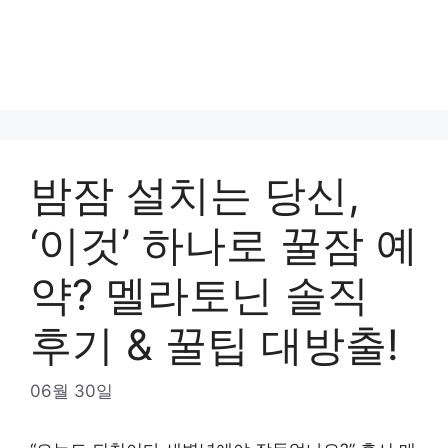
밤잠 설치는 당신,
‘이것’ 하나로 꿀잠 예
약? 멜라토닌 솔직
후기 & 꿀팁 대방출!
06월 30일