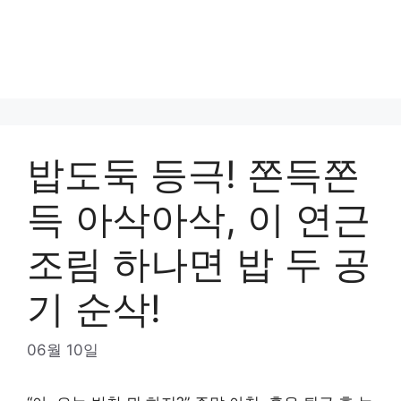
밥도둑 등극! 쫀득쫀
득 아삭아삭, 이 연근
조림 하나면 밥 두 공
기 순삭!
06월 10일