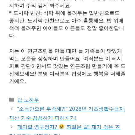
지하며 주의 깊게 봐주세요.
* 도시락 반찬: 식탁 위에 올려두는 밑반찬으로도
좋지만, 도시락 반찬으로도 아주 훌륭해요. 밥 위에
척척 올려주면 아이들도 어른들도 정말 좋아한답니
다.
저는 이 연근조림을 만들 때면 늘 가족들이 맛있게
먹는 모습을 상상하며 만들어요. 여러분도 이 레시
피로 간단하면서도 맛있는 연근조림 만들기에 꼭 도
전해보세요! 분명 여러분의 밥상에도 행복을 더해줄
거예요.
Categories
팁·노하우
“소득만으론 부족해?!” 2026년 기초생활수급자,
재산 기준 꼼꼼하게 파헤치기!
페이팔 영구정지?
좌절은 끝! 제가 겪은 ‘진