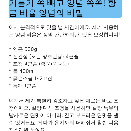
기름기 쏙 빼고 양념 쏙쏙! 황
금 비율 양념의 비밀
이제 본격적으로 맛을 낼 시간이에요. 제가 사용하
는 양념 비율은 정말 간단하지만, 맛은 보장합니다!
* 연근 600g
* 진간장 (또는 양조간장) 4큰술
* 조청 4큰술 (총 2+2 나눔)
* 물 400ml
* 굵은소금 1~2꼬집
* 통깨 1큰술
여기서 제가 특별히 강조하고 싶은 재료는 바로 조
청이에요. 설탕 대신 조청을 사용하면 설탕 특유의
날카로운 단맛이 아니라, 깊고 부드러운 단맛을 낼
수 있거든요. 게다가 윤기까지 더해줘서 훨씬 먹음
직스러워 보여요.