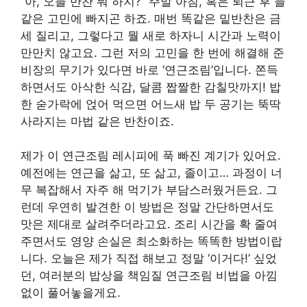
“아, 오늘 반찬 뭐 하지?” 주말 아침, 혹은 퇴근 후 늘
같은 고민에 빠지곤 하죠. 매번 똑같은 밑반찬은 금
세 질리고, 그렇다고 뭘 새로 하자니 시간과 노력이
만만치 않고요. 그런 저의 고민을 한 번에 해결해 준
비장의 무기가 있다면 바로 ‘연근조림’입니다. 쫀득
하면서도 아삭한 식감, 달콤 짭짤한 감칠맛까지! 밥
한 숟가락에 얹어 먹으면 어느새 밥 두 공기는 뚝딱
사라지는 마법 같은 반찬이죠.
제가 이 연근조림 레시피에 푹 빠진 계기가 있어요.
예전에는 연근을 삶고, 또 삶고, 졸이고… 과정이 너
무 복잡해서 자주 해 먹기가 부담스러웠거든요. 그
런데 우연히 발견한 이 방법은 정말 간단하면서도
맛은 제대로 살려주더라고요. 조리 시간을 확 줄여
주면서도 영양 손실은 최소화하는 똑똑한 방법이랍
니다. 오늘은 제가 직접 해보고 정말 ‘이거다!’ 싶었
던, 여러분의 밥상을 책임질 연근조림 비법을 아낌
없이 풀어놓을게요.