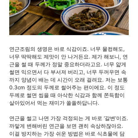
연근조림의 생명은 바로 식감이죠. 너무 물컹해도,
너무 딱딱해도 제맛이 안 나거든요. 제가 해보니, 연
근을 썰 때 두께가 정말 중요하더라고요. 너무 얇게
썰면 익으면서 다 부서져 버리고, 너무 두꺼우면 속
까지 양념이 배는 데 시간이 오래 걸려요. 저는 보통
0.3cm 정도의 두께로 썰어주는 편이에요. 이 정도
두께로 썰면 씹을 때 아삭한 식감과 함께 쫀득함이
살아있어서 먹는 재미가 쏠쏠하답니다.
연근을 썰고 나면 가장 걱정되는 게 바로 ‘갈변’이죠.
까맣게 변해버린 연근을 보면 괜히 속상하잖아요.
이걸 방지하는 가장 쉬운 방법은 바로 식초물에 담