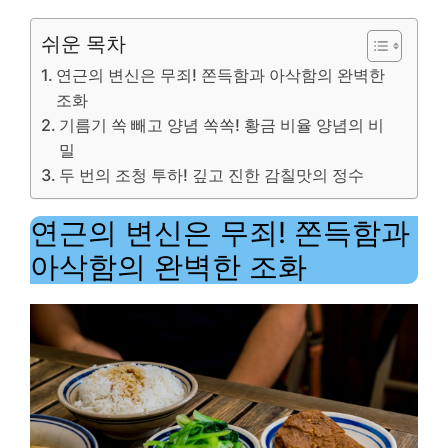
쉬운 목차
연근의 변신은 무죄! 쫀득함과 아삭함의 완벽한
조화
기름기 쏙 빼고 양념 쏙쏙! 황금 비율 양념의 비
밀
두 번의 조청 투하! 깊고 진한 감칠맛의 정수
연근의 변신은 무죄! 쫀득함과
아삭함의 완벽한 조화