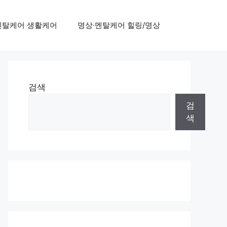
멘탈케어 생활케어
명상·멘탈케어 힐링/명상
검색
검
색