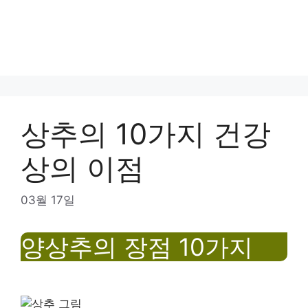
상추의 10가지 건강
상의 이점
03월 17일
양상추의 장점
10
가지