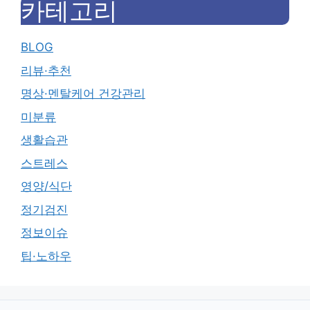
카테고리
BLOG
리뷰·추천
명상·멘탈케어 건강관리
미분류
생활습관
스트레스
영양/식단
정기검진
정보이슈
팁·노하우