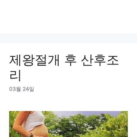
제왕절개 후 산후조
리
03월 24일