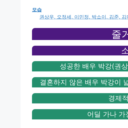
모습
권상우, 오정세, 이민정, 박소이, 김준, 
줄
성공한 배우 박강(권상
결혼하지 않은 배우 박강이 
경제적
어딜 가나 가