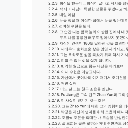
회식을 했는데… 회식이 끝나고 택시를 탔
택시 기사님이 특별한 선물을 주겠다고 하
내일 아침
눈을 떴을 때 이상한 집에서 눈을 떴는데 
전여친 수현을 봤다.
그 순간 나는 깜짝 놀라 이상한 집에서 내
무도 나를 훌륭한 배우로 알아보지 못했다.
자신의 인생이 180도 달라진 것을 발견한 
대배우의 호화로운 삶은 영영 사라지고, 무
그는 호화로운 삶을 되찾기 위해 택시 기사
피할 수 없는 삶을 살게 됩니다.
빈약한 월급으로 힘든 나날을 바라보며
아내 수현은 미술교사다.
가난에서 벗어나려 여기저기서 오디션을
매번 실패
어느 날 그는 친구 조윤을 만난다.
Pu Jiang은 그의 친구 Zhao Yun과
이 사실이 믿기지 않는 조윤
그는 Zhao Yun에 대한 그의 영향력을 
박강은 자신의 생계를 위해 조윤의 매니저
조금씩 조윤을 학대한 내 모습을 반성한다
딸 로희는 물론 로하와 아내 수현과도 점