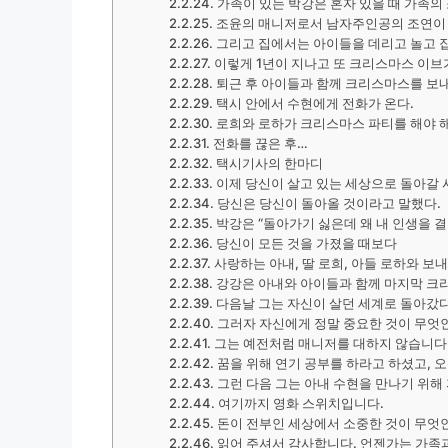
가족이 있는 박강은 혼자 있을 때 가족의
조윤의 매니저로서 남자주인공의 조연이 
그리고 집에서는 아이들을 데리고 놀고 집
이렇게 1년이 지나고 또 크리스마스 이
퇴근 후 아이들과 함께 크리스마스를 보내
택시 안에서 수현에게 전화가 온다.
로희와 로하가 크리스마스 파티를 해야 해
전화를 끊은 후…
택시기사의 한마디
이제 당신이 살고 있는 세상으로 돌아갈
당신은 당신이 돌아올 것이라고 말했다.
박강은 “돌아가기 싫은데 왜 내 인생을 
당신이 모든 것을 가졌을 때보다
사랑하는 아내, 딸 로희, 아들 로하와 보
강강은 아내와 아이들과 함께 마지막 크
다음날 그는 자신이 살던 세계로 돌아갔다
그러자 자신에게 정말 중요한 것이 무엇
그는 예전처럼 매니저를 대하지 않습니다
꿈을 위해 연기 공부를 하라고 하셨고,
그런 다음 그는 아내 수현을 만나기 위해 
여기까지 영화 스위치입니다.
돈이 전부인 세상에서 소중한 것이 무엇인
읽어 주셔서 감사합니다. 언젠가는 가족과