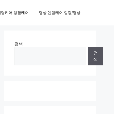
멘탈케어 생활케어
명상·멘탈케어 힐링/명상
검색
검
색