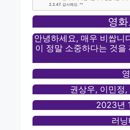
감사해요. ^^
영화
안녕하세요, 매우 비쌉니다
이 정말 소중하다는 것을
영
권상우, 이민정,
2023년
러닝