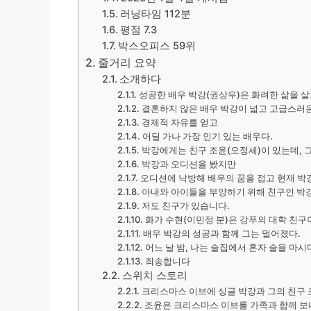
러닝타임 112분
평점 7.3
박스오피스 59위
줄거리 요약
소개하다
성공한 배우 박강(권상우)은 화려한 삶을 살
결혼하지 않은 배우 박강이 넓고 고급스러운
경제적 자유를 얻고
어딜 가나 가장 인기 있는 배우다.
박강에게는 친구 조윤(오정세)이 있는데, 
박강과 오디션을 봤지만
오디션에 낙방해 배우의 꿈을 접고 현재 박
아내와 아이들을 부양하기 위해 친구인 박강
저도 친구가 있습니다.
화가 수현(이민정 분)은 강푸의 대학 친구
배우 박강의 성공과 함께 그는 멀어졌다.
어느 날 밤, 나는 술집에서 혼자 술을 마시
죄송합니다
스위치 스토리
크리스마스 이브에 싱글 박강과 그의 친구 
조윤은 크리스마스 이브를 가족과 함께 보