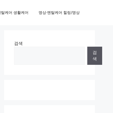
멘탈케어 생활케어
명상·멘탈케어 힐링/명상
검색
검
색