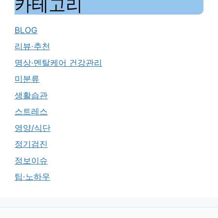
카테고리
BLOG
리뷰·추천
명상·멘탈케어 건강관리
미분류
생활습관
스트레스
영양/식단
정기검진
정보이슈
팁·노하우