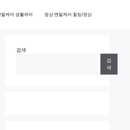
멘탈케어 생활케어
명상·멘탈케어 힐링/명상
검색
검
색