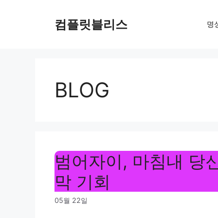
Skip
to
컴플릿블리스
명
content
BLOG
범어자이, 마침내 당
막 기회
05월 22일