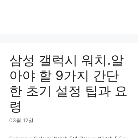
삼성 갤럭시 워치.알
아야 할 9가지 간단
한 초기 설정 팁과 요
령
03월 12일