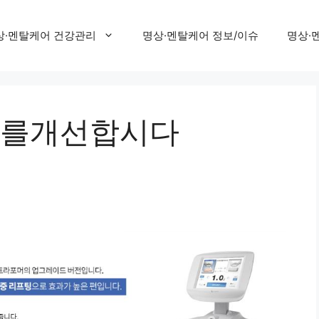
상·멘탈케어 건강관리
명상·멘탈케어 정보/이슈
명상·
를개선합시다