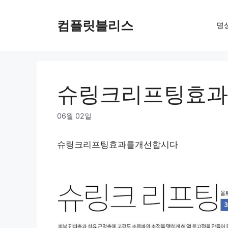
Skip
to
컴플릿블리스
명
content
슈링크리프팅효과
06월 02일
슈링크리프팅효과를개선합시다