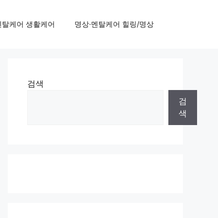
멘탈케어 생활케어
명상·멘탈케어 힐링/명상
검색
검
색