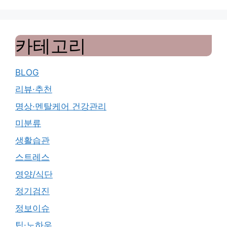
카테고리
BLOG
리뷰·추천
명상·멘탈케어 건강관리
미분류
생활습관
스트레스
영양/식단
정기검진
정보이슈
팁·노하우