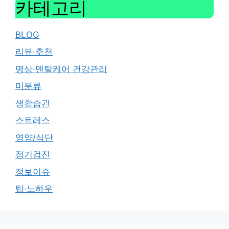
카테고리
BLOG
리뷰·추천
명상·멘탈케어 건강관리
미분류
생활습관
스트레스
영양/식단
정기검진
정보이슈
팁·노하우