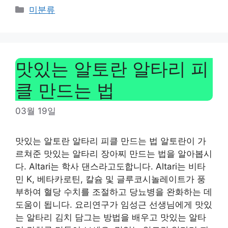
Categories
미분류
맛있는 알토란 알타리 피
클 만드는 법
03월 19일
맛있는 알토란 알타리 피클 만드는 법 알토란이 가
르쳐준 맛있는 알타리 장아찌 만드는 법을 알아봅시
다. Altari는 학사 댄스라고도합니다. Altari는 비타
민 K, 베타카로틴, 칼슘 및 글루코시놀레이트가 풍
부하여 혈당 수치를 조절하고 당뇨병을 완화하는 데
도움이 됩니다. 요리연구가 임성근 선생님에게 맛있
는 알타리 김치 담그는 방법을 배우고 맛있는 알타