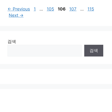
Page
Page
Page
Page
Page
←
Previous
1
…
105
106
107
…
115
Next
→
검색
검색