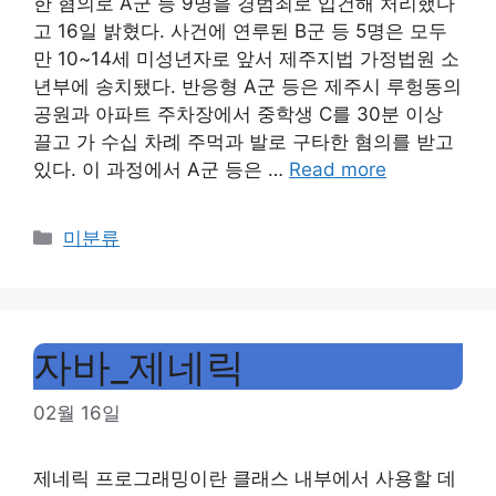
한 혐의로 A군 등 9명을 경범죄로 입건해 처리했다
고 16일 밝혔다. 사건에 연루된 B군 등 5명은 모두
만 10~14세 미성년자로 앞서 제주지법 가정법원 소
년부에 송치됐다. 반응형 A군 등은 제주시 루헝동의
공원과 아파트 주차장에서 중학생 C를 30분 이상
끌고 가 수십 차례 주먹과 발로 구타한 혐의를 받고
있다. 이 과정에서 A군 등은 …
Read more
Categories
미분류
자바_제네릭
02월 16일
제네릭 프로그래밍이란 클래스 내부에서 사용할 데